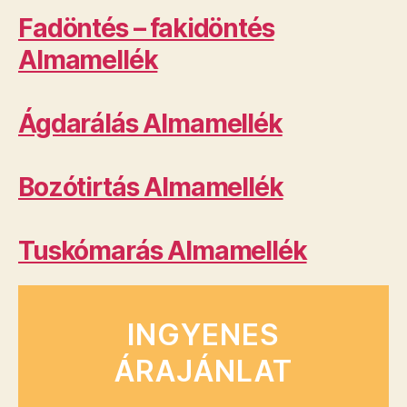
Fadöntés – fakidöntés
Almamellék
Ágdarálás Almamellék
Bozótirtás Almamellék
Tuskómarás Almamellék
INGYENES
ÁRAJÁNLAT