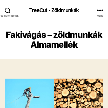
TreeCut - Zöldmunkák
reső kifejezések
Menü
Fakivágás – zöldmunkák
Almamellék