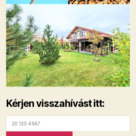
Kérjen visszahívást itt: