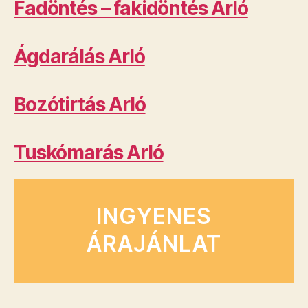
Fadöntés – fakidöntés Arló
Ágdarálás Arló
Bozótirtás Arló
Tuskómarás Arló
INGYENES
ÁRAJÁNLAT