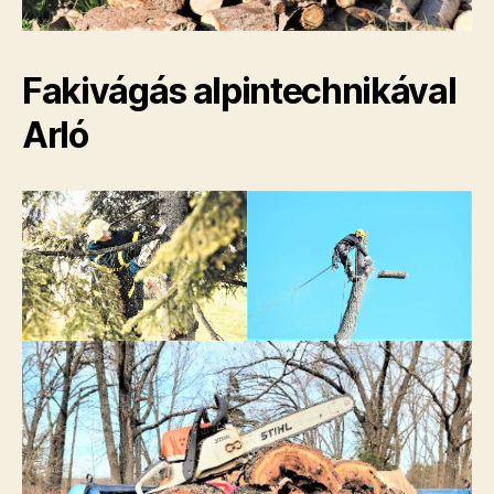
Fakivágás alpintechnikával
Arló