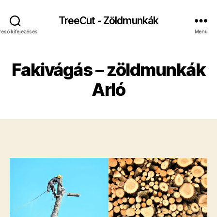
TreeCut - Zöldmunkák
reső kifejezések
Menü
Fakivágás – zöldmunkák
Arló