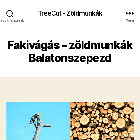
TreeCut - Zöldmunkák
reső kifejezések
Menü
Fakivágás – zöldmunkák
Balatonszepezd