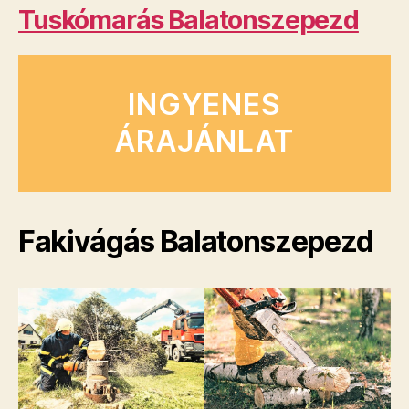
Tuskómarás Balatonszepezd
INGYENES
ÁRAJÁNLAT
Fakivágás Balatonszepezd