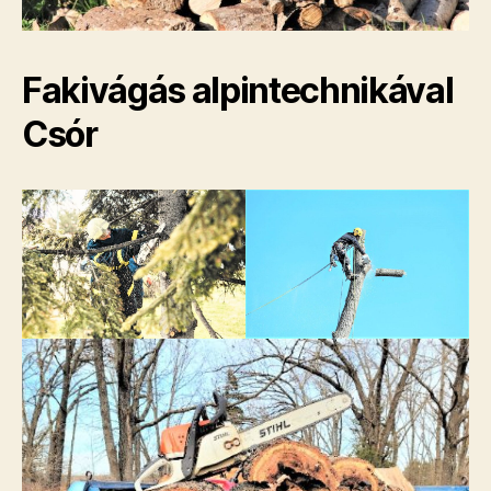
Fakivágás alpintechnikával
Csór