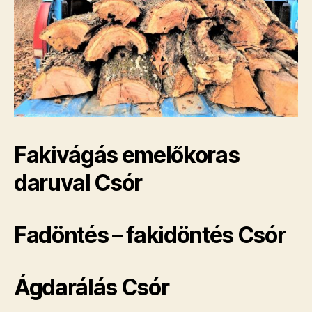
Fakivágás emelőkoras
daruval Csór
Fadöntés – fakidöntés Csór
Ágdarálás Csór