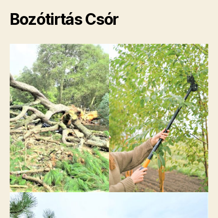
Bozótirtás Csór