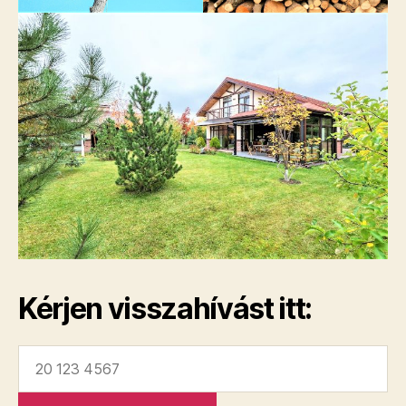
Kérjen visszahívást itt: