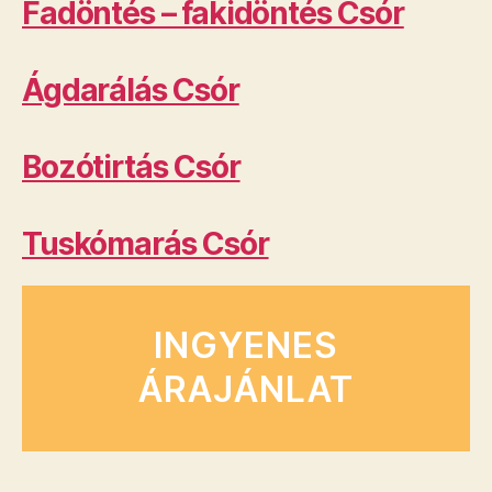
Fadöntés – fakidöntés Csór
Ágdarálás Csór
Bozótirtás Csór
Tuskómarás Csór
INGYENES
ÁRAJÁNLAT