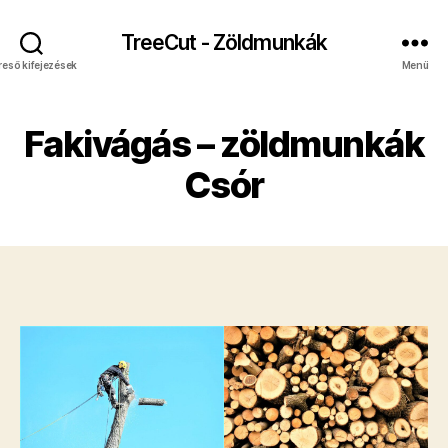
TreeCut - Zöldmunkák
reső kifejezések
Menü
Fakivágás – zöldmunkák
Csór