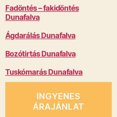
Fadöntés – fakidöntés
Dunafalva
Ágdarálás Dunafalva
Bozótirtás Dunafalva
Tuskómarás Dunafalva
INGYENES
ÁRAJÁNLAT