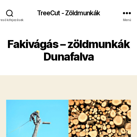
TreeCut - Zöldmunkák
reső kifejezések
Menü
Fakivágás – zöldmunkák
Dunafalva