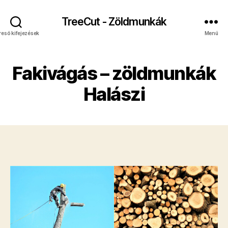
TreeCut - Zöldmunkák
reső kifejezések
Menü
Fakivágás – zöldmunkák
Halászi