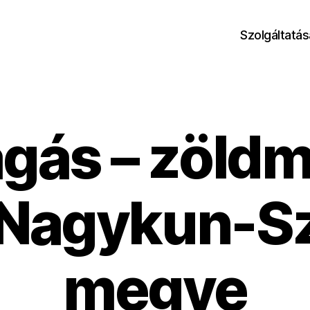
Szolgáltatás
ágás – zöld
Nagykun-S
megye