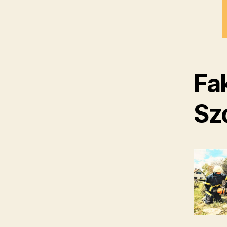
Fa
Sz