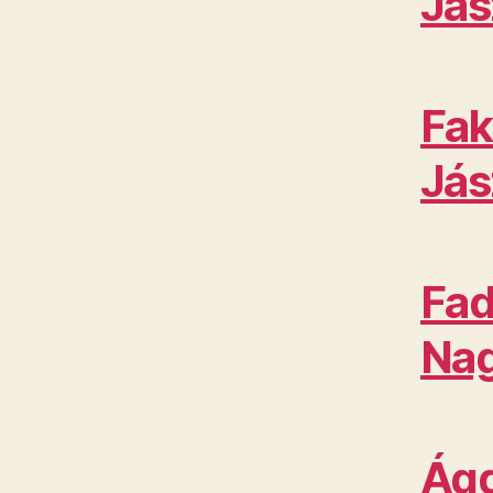
Jás
Fak
Jás
Fad
Nag
Ágd