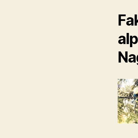
Fa
al
Na