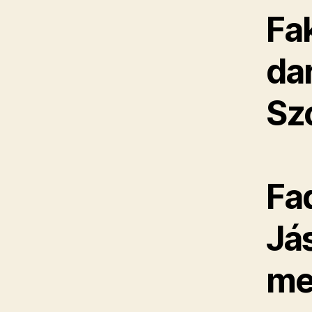
Fa
da
Sz
Fa
Já
me