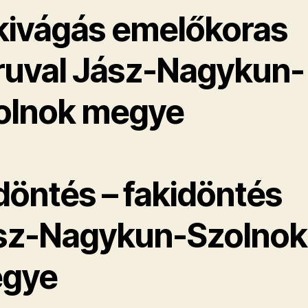
kivágás emelőkoras
ruval Jász-Nagykun-
olnok megye
döntés – fakidöntés
sz-Nagykun-Szolnok
gye