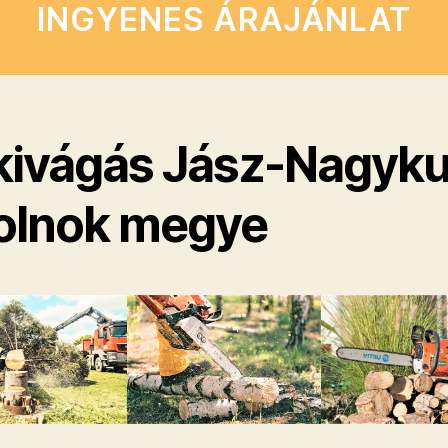
INGYENES ÁRAJÁNLAT
kivágás Jász-Nagyk
olnok megye