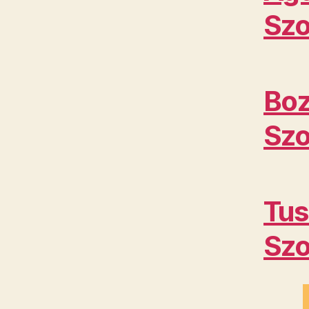
Szo
Boz
Szo
Tus
Szo