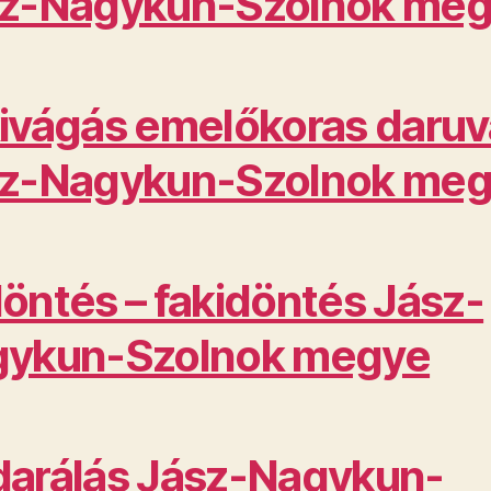
z-Nagykun-Szolnok me
ivágás emelőkoras daruv
z-Nagykun-Szolnok me
öntés – fakidöntés Jász-
ykun-Szolnok megye
arálás Jász-Nagykun-