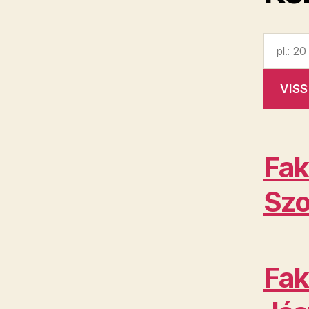
Fak
Szo
Fak