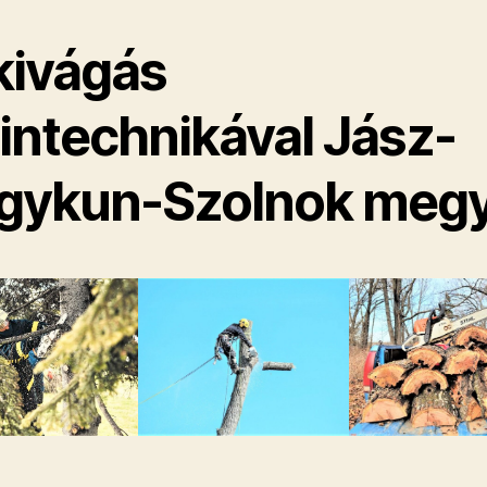
kivágás
pintechnikával Jász-
gykun-Szolnok meg