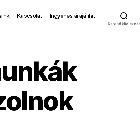
aink
Kapcsolat
Ingyenes árajánlat
Kereső kifejezés
munkák
zolnok