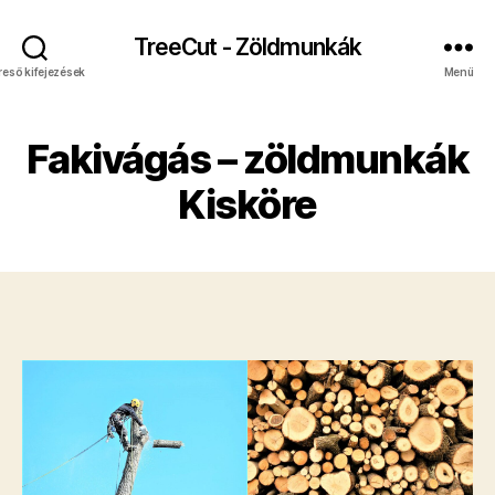
TreeCut - Zöldmunkák
reső kifejezések
Menü
Fakivágás – zöldmunkák
Kisköre