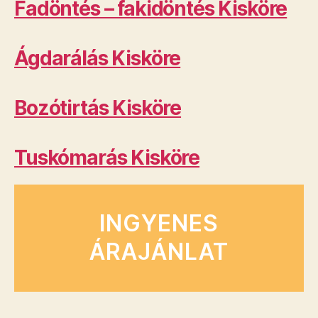
Fadöntés – fakidöntés Kisköre
Ágdarálás Kisköre
Bozótirtás Kisköre
Tuskómarás Kisköre
INGYENES
ÁRAJÁNLAT