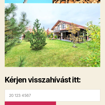
Kérjen visszahívást itt: