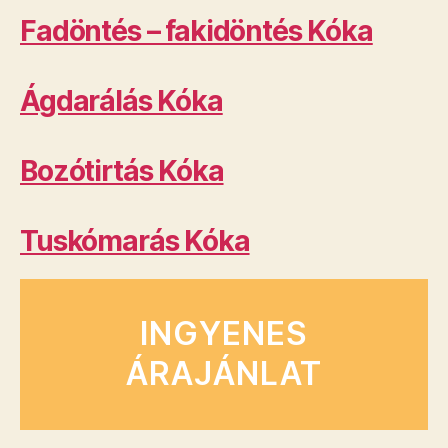
Fadöntés – fakidöntés Kóka
Ágdarálás Kóka
Bozótirtás Kóka
Tuskómarás Kóka
INGYENES
ÁRAJÁNLAT