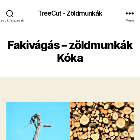
TreeCut - Zöldmunkák
reső kifejezések
Menü
Fakivágás – zöldmunkák
Kóka