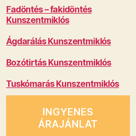
Fadöntés – fakidöntés
Kunszentmiklós
Ágdarálás Kunszentmiklós
Bozótirtás Kunszentmiklós
Tuskómarás Kunszentmiklós
INGYENES
ÁRAJÁNLAT