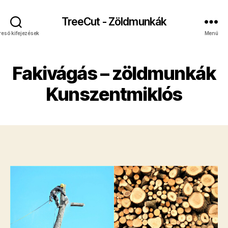
TreeCut - Zöldmunkák
reső kifejezések
Menü
Fakivágás – zöldmunkák
Kunszentmiklós