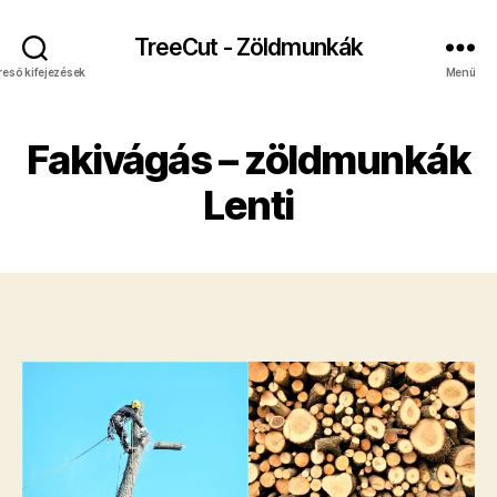
TreeCut - Zöldmunkák
reső kifejezések
Menü
Fakivágás – zöldmunkák
Lenti