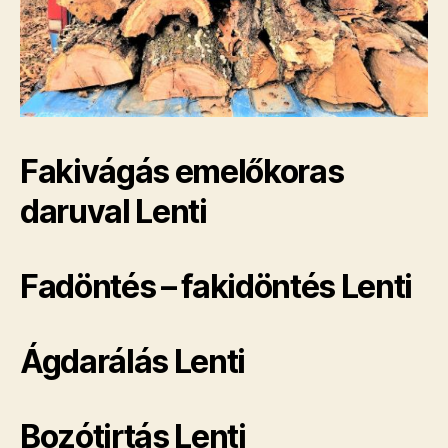
Fakivágás emelőkoras
daruval Lenti
Fadöntés – fakidöntés Lenti
Ágdarálás Lenti
Bozótirtás Lenti