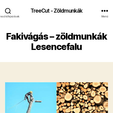
TreeCut - Zöldmunkák
reső kifejezések
Menü
Fakivágás – zöldmunkák
Lesencefalu