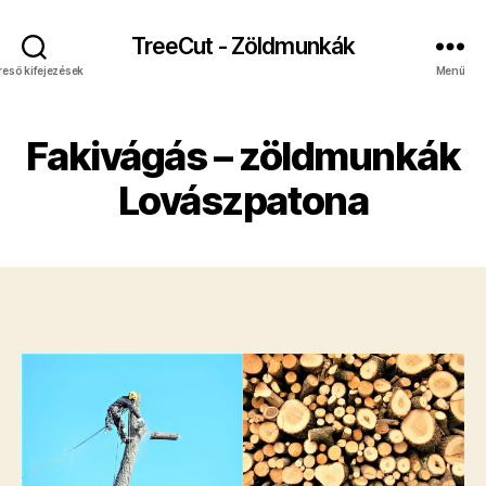
TreeCut - Zöldmunkák
reső kifejezések
Menü
Fakivágás – zöldmunkák
Lovászpatona