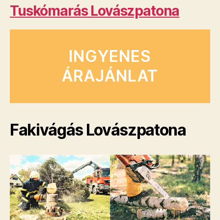
Tuskómarás Lovászpatona
INGYENES
ÁRAJÁNLAT
Fakivágás Lovászpatona