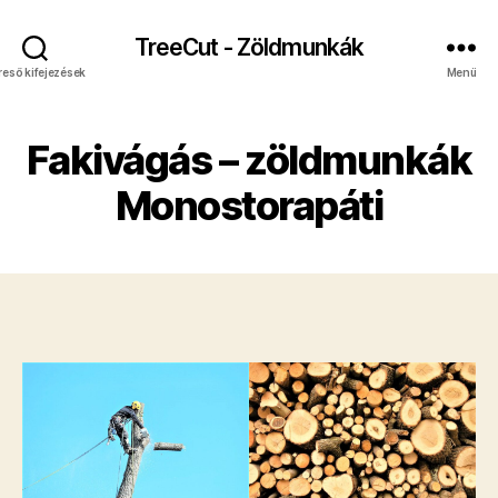
TreeCut - Zöldmunkák
reső kifejezések
Menü
Fakivágás – zöldmunkák
Monostorapáti