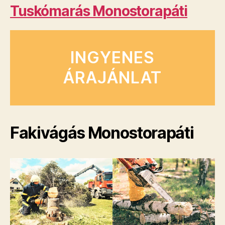
Tuskómarás Monostorapáti
INGYENES
ÁRAJÁNLAT
Fakivágás Monostorapáti