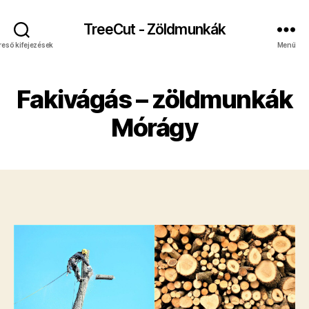
TreeCut - Zöldmunkák
reső kifejezések
Menü
Fakivágás – zöldmunkák
Mórágy