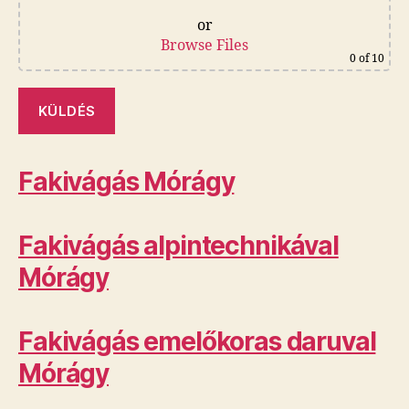
or
Browse Files
0
of 10
Fakivágás Mórágy
Fakivágás alpintechnikával
Mórágy
Fakivágás emelőkoras daruval
Mórágy