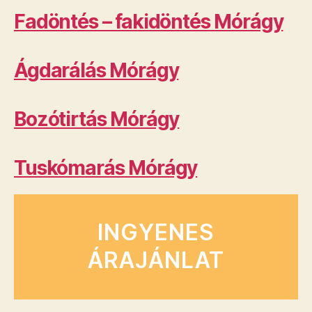
Fadöntés – fakidöntés Mórágy
Ágdarálás Mórágy
Bozótirtás Mórágy
Tuskómarás Mórágy
INGYENES
ÁRAJÁNLAT