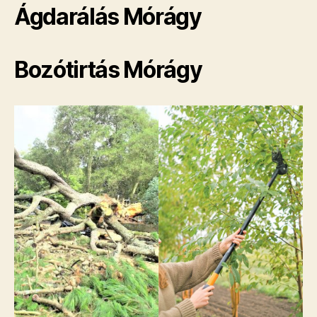
Ágdarálás Mórágy
Bozótirtás Mórágy