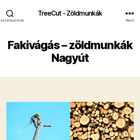
TreeCut - Zöldmunkák
reső kifejezések
Menü
Fakivágás – zöldmunkák
Nagyút