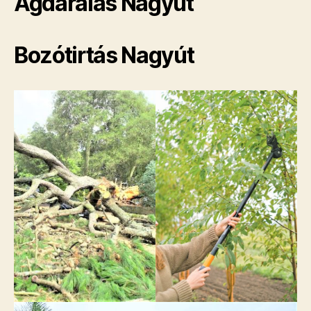
Ágdarálás Nagyút
Bozótirtás Nagyút