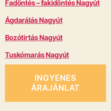
Fadöntés – fakidöntés Nagyút
Ágdarálás Nagyút
Bozótirtás Nagyút
Tuskómarás Nagyút
INGYENES
ÁRAJÁNLAT