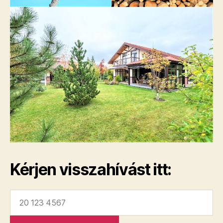
Kérjen visszahívást itt: