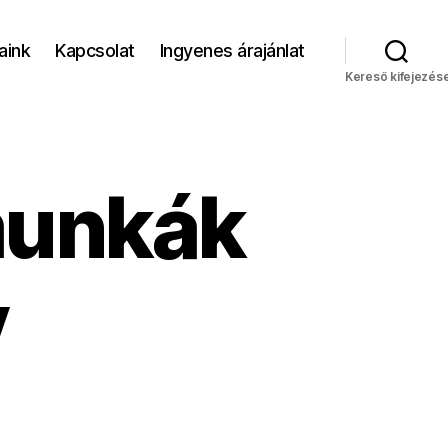
aink
Kapcsolat
Ingyenes árajánlat
Kereső kifejezés
munkák
y