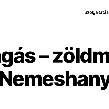
Szolgáltatás
ágás – zöld
Nemeshan