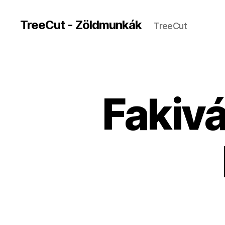
TreeCut - Zöldmunkák
TreeCut
Fakiv