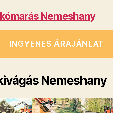
skómarás Nemeshany
INGYENES ÁRAJÁNLAT
kivágás Nemeshany