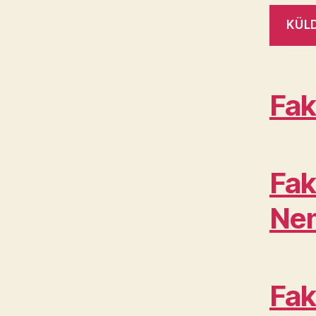
Fak
Fak
Ne
Fak