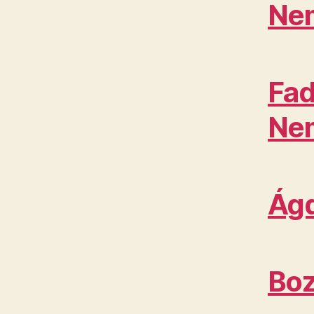
Ne
Fad
Ne
Ágd
Boz