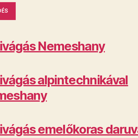
ivágás Nemeshany
ivágás alpintechnikával
meshany
ivágás emelőkoras daruv