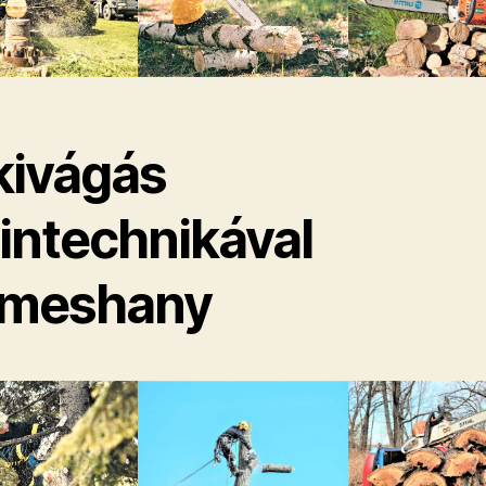
kivágás
pintechnikával
meshany