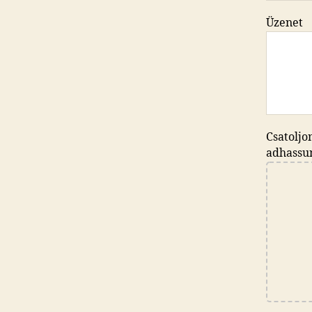
Üzenet
Csatoljo
adhassu