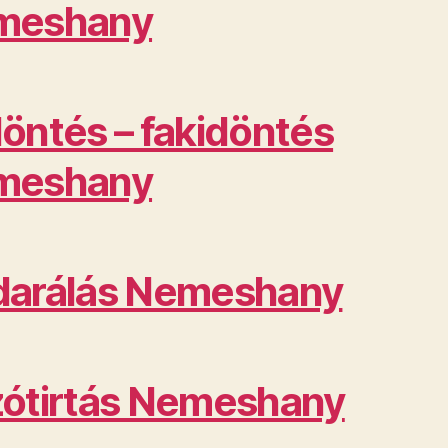
meshany
öntés – fakidöntés
meshany
arálás Nemeshany
ótirtás Nemeshany