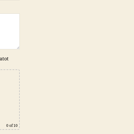
atot
0
of 10