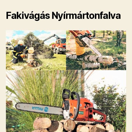
Fakivágás Nyírmártonfalva