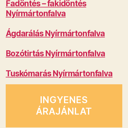
Fadöntés – fakidöntés
Nyírmártonfalva
Ágdarálás Nyírmártonfalva
Bozótirtás Nyírmártonfalva
Tuskómarás Nyírmártonfalva
INGYENES
ÁRAJÁNLAT