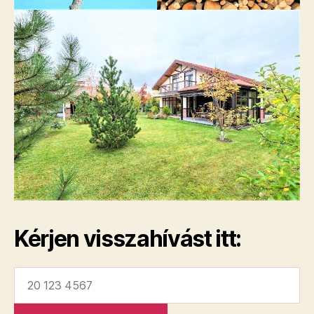
Kérjen visszahívást itt: