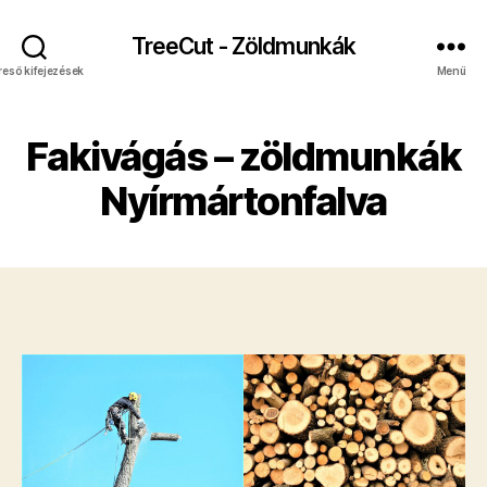
TreeCut - Zöldmunkák
reső kifejezések
Menü
Fakivágás – zöldmunkák
Nyírmártonfalva