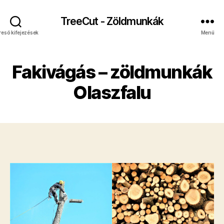
TreeCut - Zöldmunkák
reső kifejezések
Menü
Fakivágás – zöldmunkák
Olaszfalu