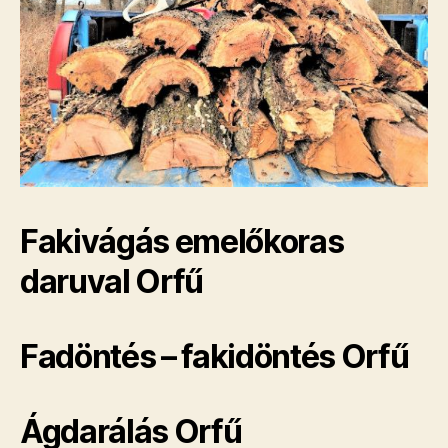
Fakivágás emelőkoras
daruval Orfű
Fadöntés – fakidöntés Orfű
Ágdarálás Orfű