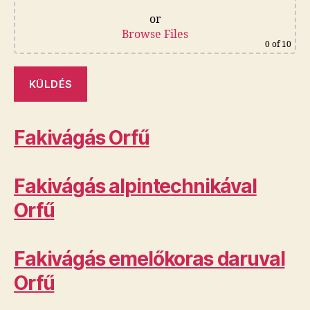
or
Browse Files
0
of 10
Fakivágás Orfű
Fakivágás alpintechnikával
Orfű
Fakivágás emelőkoras daruval
Orfű