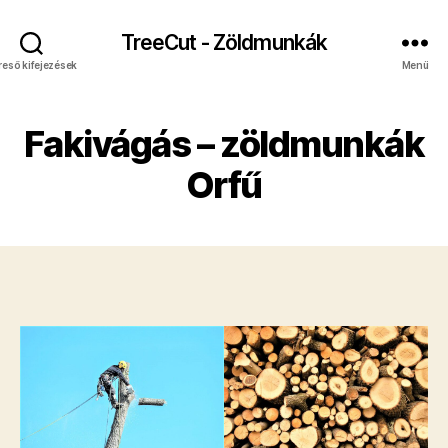
TreeCut - Zöldmunkák
reső kifejezések
Menü
Fakivágás – zöldmunkák
Orfű