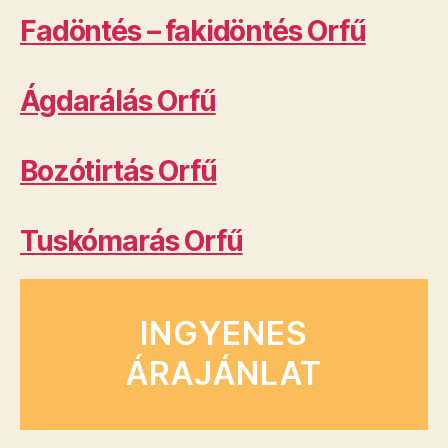
Fadöntés – fakidöntés Orfű
Ágdarálás Orfű
Bozótirtás Orfű
Tuskómarás Orfű
INGYENES
ÁRAJÁNLAT