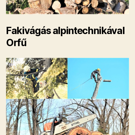
Fakivágás alpintechnikával
Orfű