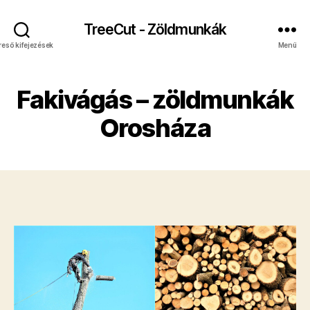
TreeCut - Zöldmunkák
reső kifejezések
Menü
Fakivágás – zöldmunkák
Orosháza