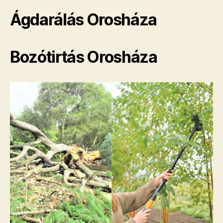
Ágdarálás Orosháza
Bozótirtás Orosháza