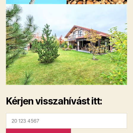
Kérjen visszahívást itt: