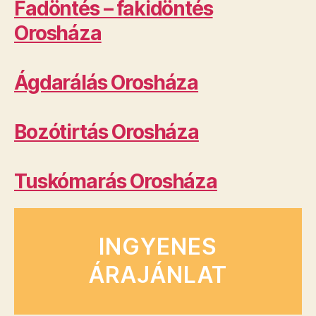
Fadöntés – fakidöntés
Orosháza
Ágdarálás Orosháza
Bozótirtás Orosháza
Tuskómarás Orosháza
INGYENES
ÁRAJÁNLAT