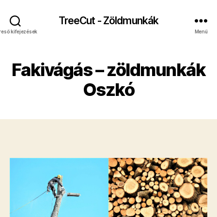
TreeCut - Zöldmunkák
reső kifejezések
Menü
Fakivágás – zöldmunkák
Oszkó