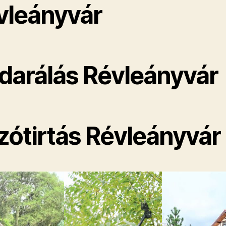
vleányvár
darálás Révleányvár
zótirtás Révleányvár