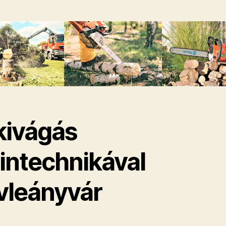
kivágás
pintechnikával
vleányvár