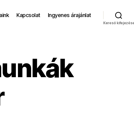
aink
Kapcsolat
Ingyenes árajánlat
Kereső kifejezés
munkák
r