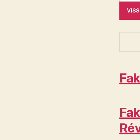
Fak
Fak
Rév