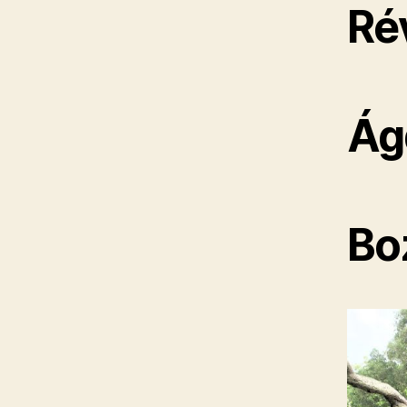
Ré
Ág
Bo