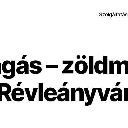
Szolgáltatás
ágás – zöld
Révleányvá