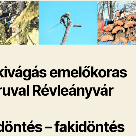
kivágás emelőkoras
ruval Révleányvár
döntés – fakidöntés