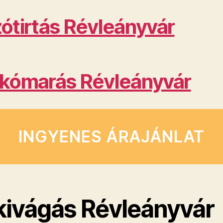
ótirtás Révleányvár
kómarás Révleányvár
INGYENES ÁRAJÁNLAT
kivágás Révleányvár