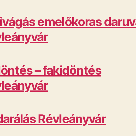
ivágás emelőkoras daruv
leányvár
öntés – fakidöntés
leányvár
arálás Révleányvár