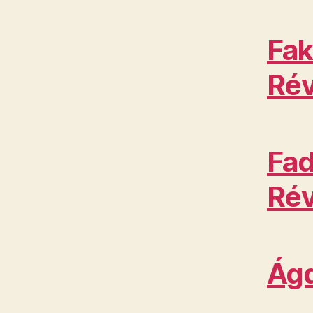
Fak
Rév
Fad
Rév
Ágd