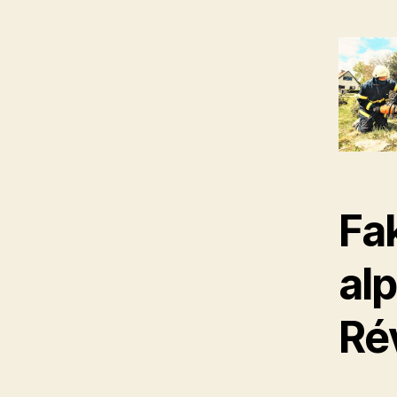
Fa
al
Ré