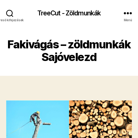
TreeCut - Zöldmunkák
reső kifejezések
Menü
Fakivágás – zöldmunkák
Sajóvelezd