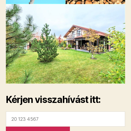
Kérjen visszahívást itt: