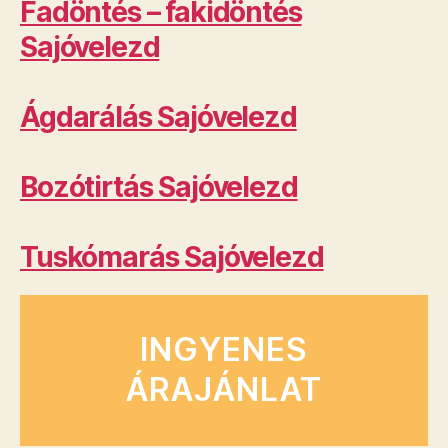
Fadöntés – fakidöntés
Sajóvelezd
Ágdarálás Sajóvelezd
Bozótirtás Sajóvelezd
Tuskómarás Sajóvelezd
INGYENES
ÁRAJÁNLAT