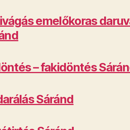
ivágás emelőkoras daruv
ánd
öntés – fakidöntés Sárá
arálás Sáránd