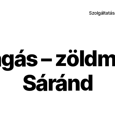
Szolgáltatás
ágás – zöld
Sáránd