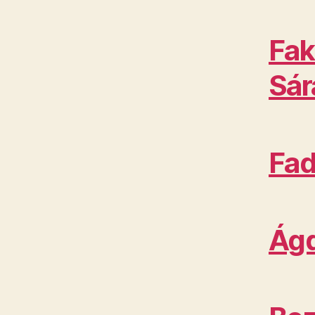
Fak
Sár
Fad
Ágd