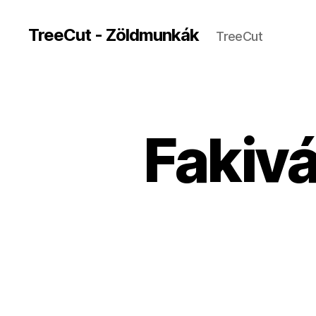
TreeCut - Zöldmunkák
TreeCut
Fakiv