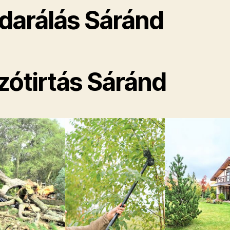
darálás Sáránd
zótirtás Sáránd