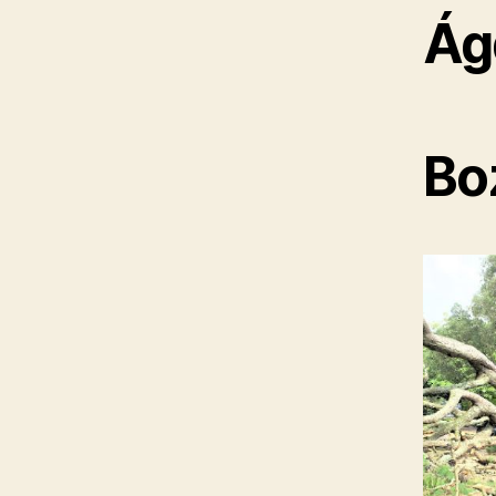
Ág
Bo