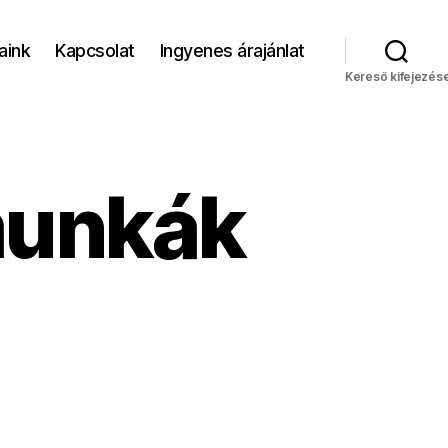
aink
Kapcsolat
Ingyenes árajánlat
Kereső kifejezés
munkák