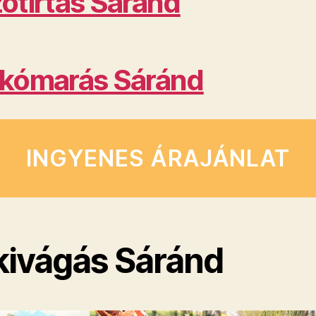
ótirtás Sáránd
kómarás Sáránd
INGYENES ÁRAJÁNLAT
kivágás Sáránd