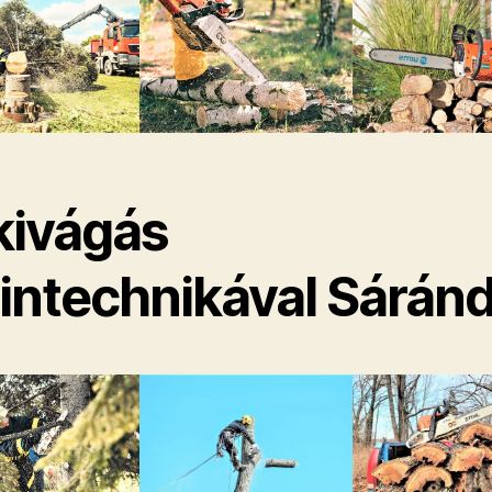
kivágás
pintechnikával Sárán