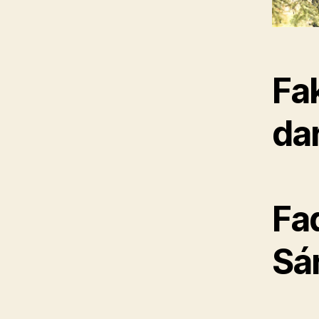
Fa
da
Fa
Sá