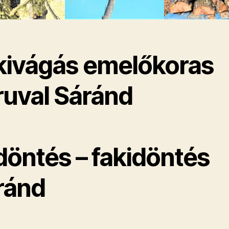
kivágás emelőkoras
ruval Sáránd
döntés – fakidöntés
ránd