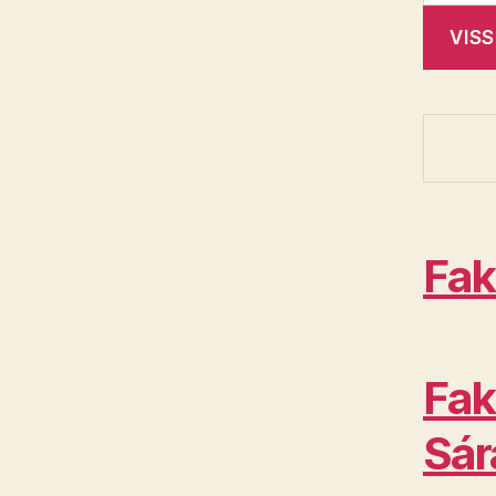
Fak
Fak
Sár