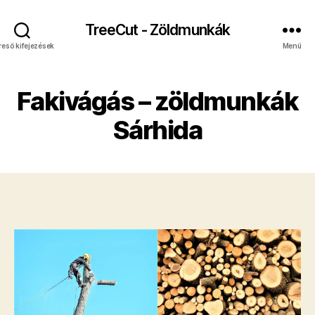
TreeCut - Zöldmunkák
reső kifejezések
Menü
Fakivágás – zöldmunkák
Sárhida