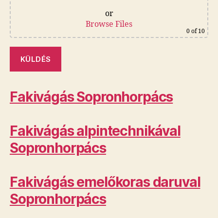
or
Browse Files
0
of 10
Fakivágás Sopronhorpács
Fakivágás alpintechnikával
Sopronhorpács
Fakivágás emelőkoras daruval
Sopronhorpács