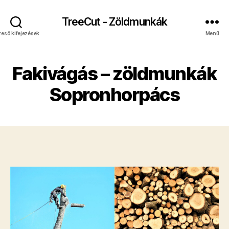
TreeCut - Zöldmunkák
reső kifejezések
Menü
Fakivágás – zöldmunkák
Sopronhorpács