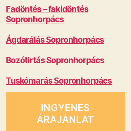
Fadöntés – fakidöntés
Sopronhorpács
Ágdarálás Sopronhorpács
Bozótirtás Sopronhorpács
Tuskómarás Sopronhorpács
INGYENES
ÁRAJÁNLAT