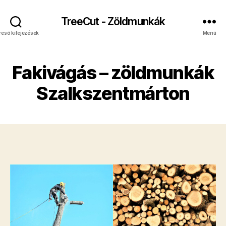
TreeCut - Zöldmunkák
reső kifejezések
Menü
Fakivágás – zöldmunkák
Szalkszentmárton