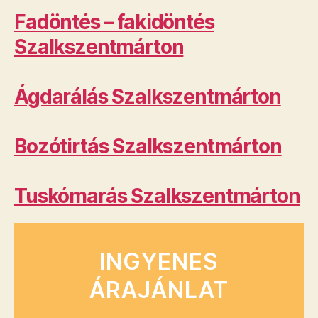
Fadöntés – fakidöntés
Szalkszentmárton
Ágdarálás Szalkszentmárton
Bozótirtás Szalkszentmárton
Tuskómarás Szalkszentmárton
INGYENES
ÁRAJÁNLAT