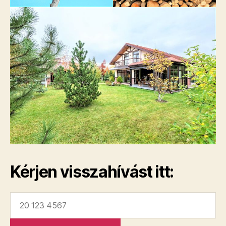
Kérjen visszahívást itt: