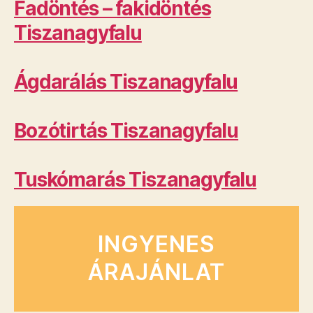
Fadöntés – fakidöntés
Tiszanagyfalu
Ágdarálás Tiszanagyfalu
Bozótirtás Tiszanagyfalu
Tuskómarás Tiszanagyfalu
INGYENES
ÁRAJÁNLAT