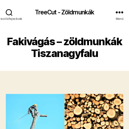
TreeCut - Zöldmunkák
reső kifejezések
Menü
Fakivágás – zöldmunkák
Tiszanagyfalu