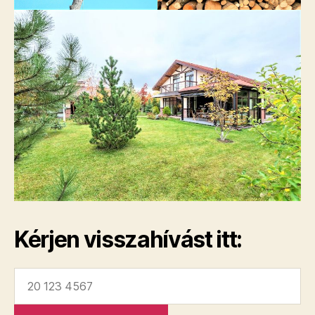
Kérjen visszahívást itt: