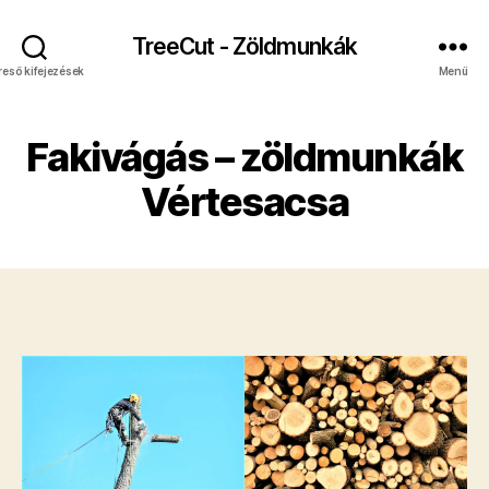
TreeCut - Zöldmunkák
reső kifejezések
Menü
Fakivágás – zöldmunkák
Vértesacsa