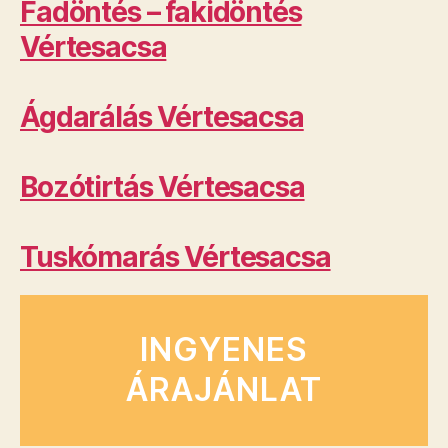
Fadöntés – fakidöntés
Vértesacsa
Ágdarálás Vértesacsa
Bozótirtás Vértesacsa
Tuskómarás Vértesacsa
INGYENES
ÁRAJÁNLAT