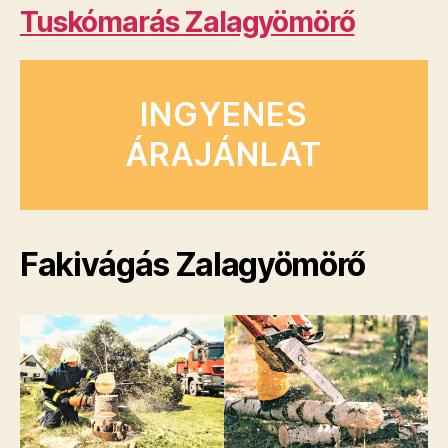
Tuskómarás Zalagyömörő
INGYENES
ÁRAJÁNLAT
Fakivágás Zalagyömörő