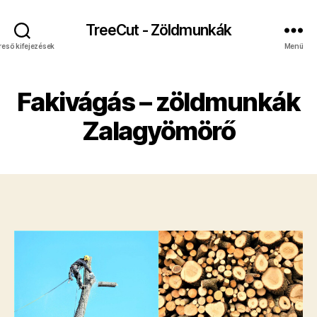
TreeCut - Zöldmunkák
reső kifejezések
Menü
Fakivágás – zöldmunkák
Zalagyömörő